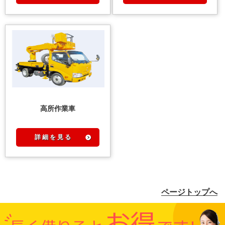
高所作業車
詳 細 を 見 る
ページトップへ