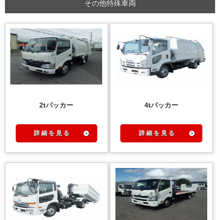
その他特殊車両
2tパッカー
4tパッカー
詳 細 を 見 る
詳 細 を 見 る