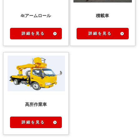
4tアームロール
積載車
詳 細 を 見 る
詳 細 を 見 る
高所作業車
詳 細 を 見 る